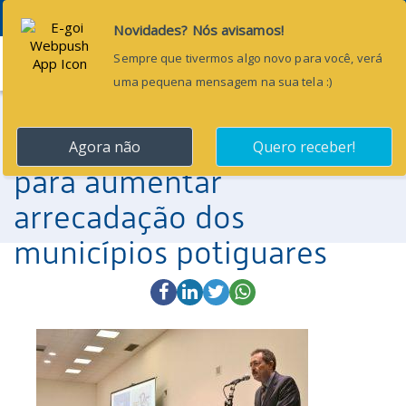
Menu
5 de maio de 2017
TCE/RN e MPC participam
de lançamento de cartilha
para aumentar
arrecadação dos
municípios potiguares