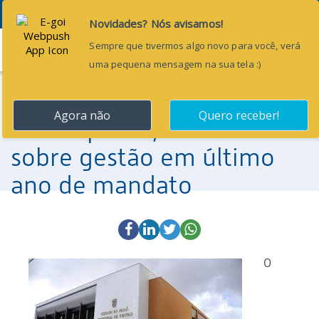
Menu
30 de março de 2016
TCM-PA levará, a
Parauapebas, encontro
sobre gestão em último
ano de mandato
O