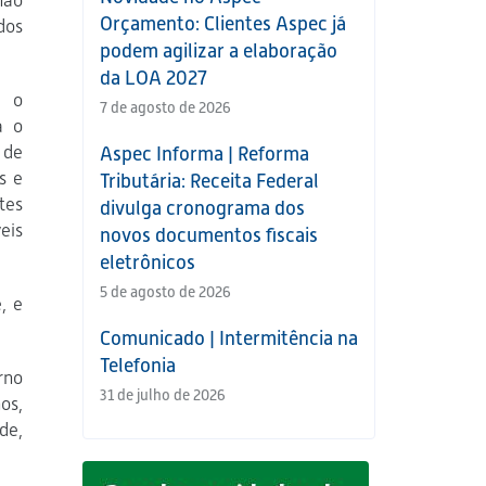
não
Orçamento: Clientes Aspec já
dos
podem agilizar a elaboração
da LOA 2027
, o
7 de agosto de 2026
á o
 de
Aspec Informa | Reforma
s e
Tributária: Receita Federal
tes
divulga cronograma dos
eis
novos documentos fiscais
eletrônicos
5 de agosto de 2026
, e
Comunicado | Intermitência na
Telefonia
rno
31 de julho de 2026
os,
de,