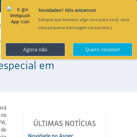
Pesquisar...
ÕES
BLOG
CONTATO
especial em
ará
 no
PA,
ÚLTIMAS NOTÍCIAS
 de
Novidade no Aspec