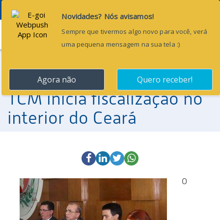
Menu
18 de outubro de 2016
Transição de Governo:
TCM inicia fiscalização no
interior do Ceará
O