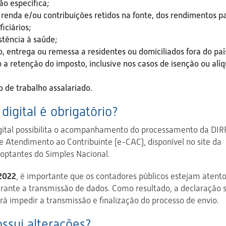
ão especifica;
 renda e/ou contribuições retidos na fonte, dos rendimentos p
iciários;
tência à saúde;
 entrega ou remessa a residentes ou domiciliados fora do paí
 retenção do imposto, inclusive nos casos de isenção ou alí
 de trabalho assalariado.
 digital é obrigatório?
digital possibilita o acompanhamento do processamento da DIRF
e Atendimento ao Contribuinte (e-CAC), disponível no site da
 optantes do Simples Nacional.
2022
, é importante que os contadores públicos estejam atent
rante a transmissão de dados. Como resultado, a declaração 
á impedir a transmissão e finalização do processo de envio.
ossui alterações?