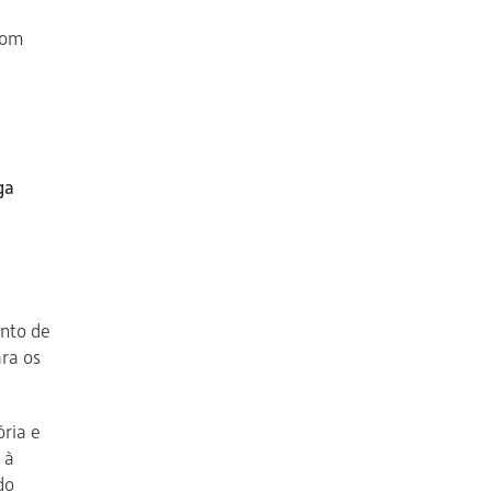
com
ga
ento de
ra os
ria e
 à
do