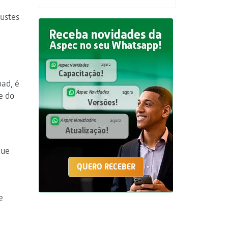
ustes
a
oad, é
e do
gue
QUERO RECEBER
e