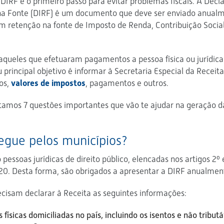
DIRF é o primeiro passo para evitar problemas fiscais. A Decl
na Fonte (DIRF) é um documento que deve ser enviado anual
 retenção na fonte de Imposto de Renda, Contribuição Social
queles que efetuaram pagamentos a pessoa física ou jurídica
u principal objetivo é informar à Secretaria Especial da Receita
os,
valores de impostos
, pagamentos e outros.
istamos 7 questões importantes que vão te ajudar na geração 
regue pelos municípios?
ssoas jurídicas de direito público, elencadas nos artigos 2º 
0. Desta forma, são obrigados a apresentar a DIRF anualmen
cisam declarar à Receita as seguintes informações:
ísicas domiciliadas no país, incluindo os isentos e não tributá