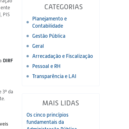
aração
CATEGORIAS
mente
, PIS
Planejamento e
Contabilidade
Gestão Pública
Geral
Arrecadação e Fiscalização
da
DIRF
Pessoal e RH
Transparência e LAI
e 3º da
te.
MAIS LIDAS
Os cinco princípios
fundamentais da
veis