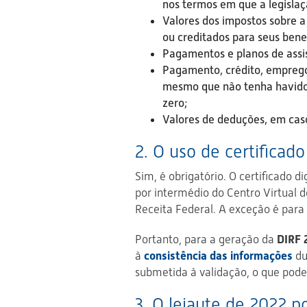
nos termos em que a legislaç
Valores dos impostos sobre a
ou creditados para seus benef
Pagamentos e planos de assis
Pagamento, crédito, emprego,
mesmo que não tenha havido a
zero;
Valores de deduções, em caso
2. O uso de certificado
Sim, é obrigatório. O certificado 
por intermédio do Centro Virtual d
Receita Federal. A exceção é para
Portanto, para a geração da
DIRF 
à
consistência das informações
du
submetida à validação, o que poder
3. O leiaute de 2022 p