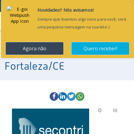
Menu
10 de novembro de 2016
III SECONTRI –
Fortaleza/CE
O III