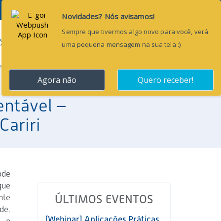
Pesquisar...
ÕES
BLOG
CONTATO
entável –
Cariri
ode
que
nte
ÚLTIMOS EVENTOS
de.
[Webinar] Aplicações Práticas