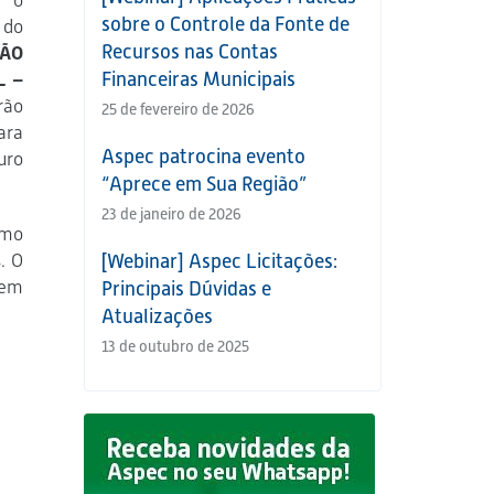
a o
sobre o Controle da Fonte de
 do
Recursos nas Contas
TÃO
Financeiras Municipais
L –
rão
25 de fevereiro de 2026
ara
Aspec patrocina evento
uro
“Aprece em Sua Região”
23 de janeiro de 2026
omo
. O
[Webinar] Aspec Licitações:
 em
Principais Dúvidas e
Atualizações
13 de outubro de 2025