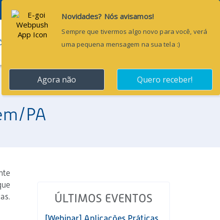
Pesquisar...
ÕES
BLOG
CONTATO
lém/PA
nte
que
as.
ÚLTIMOS EVENTOS
[Webinar] Aplicações Práticas