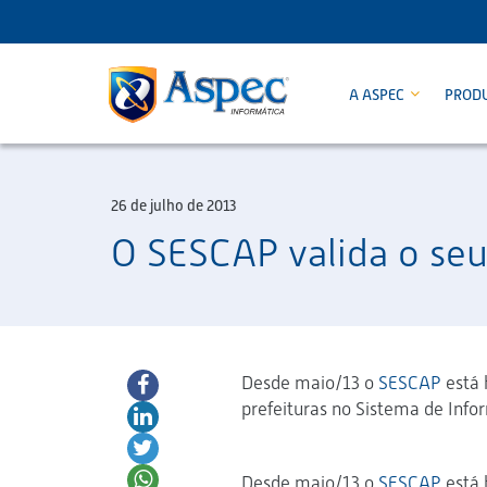
A ASPEC
PROD
26 de julho de 2013
O SESCAP valida o seu
Desde maio/13 o
SESCAP
está h
prefeituras no Sistema de Inf
Desde maio/13 o
SESCAP
está h