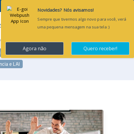
Pesquisar...
ÕES
BLOG
CONTATO
imônio e Almoxarifado
Pessoal e RH
ncia e LAI