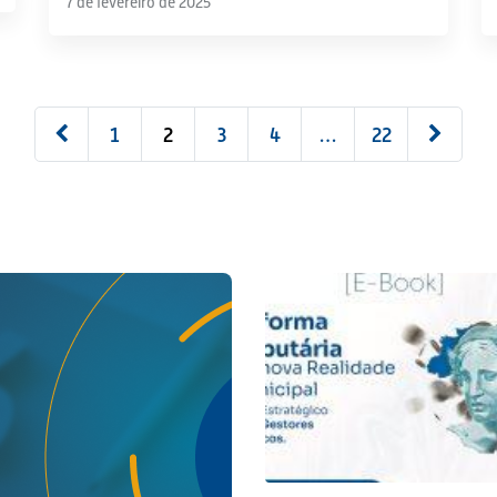
7 de fevereiro de 2025
1
2
3
4
…
22