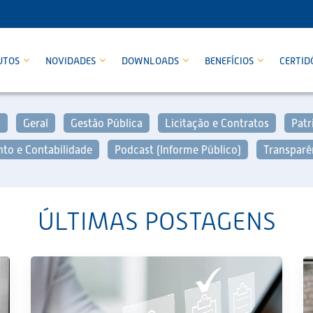
UTOS
NOVIDADES
DOWNLOADS
BENEFÍCIOS
CERTID
o
Geral
Gestão Pública
Licitação e Contratos
Patr
to e Contabilidade
Podcast (Informe Público)
Transparê
ÚLTIMAS POSTAGENS